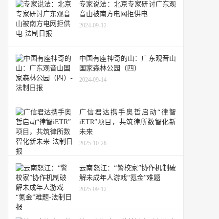
专家说法：北京专家研讨广东观
音山被南方电网拒供电
2024-09-12
中国有座神奇的山：广东观音山
国家森林公园（四）
2024-09-14
广信君达携手奥哲启动“律智
iETR”项目，共筑律所数智化新
未来
2025-10-28
云南怒江：“警校家”协作机制破
解未成年人游戏“氪金”难题
2025-09-12