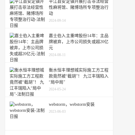
平江县安定镇开展打击非法经营
性麻将馆、赌博场所专项整治行
动
2024-09-14
嘉士伯入主重啤股份14年：主品
牌被弃，上市公司损失或超20亿
元
2024-08-11
衡水恒丰理想城实际施工方工程
款竟然被“截胡”！ 九江丰瑞陷入
“局中局”
2024-05-24
webstorm，webstorm安装
2023-06-03