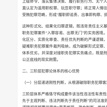
上级命令、落实集体决策、履行职务行为、无个
直认定为滥用职权罪、玩忽职守罪；将正常人情
受贿犯罪范畴，形成“履职即追责、出事即构罪、
这种形式化、结果化归罪逻辑，既违背责任主义
职务犯罪案件“入罪容易、出罪无门”的实务困境
化区分、实质化审查、责任优先判断的严谨逻辑
疑难职务犯罪案件裁判吸纳，成为破解形式定罪
体系优劣，并深度对接职务犯罪实务痛点，既是
公正底线的现实刚需。
二、三阶层犯罪论体系的核心优势
（一）分层递进刚性判断，从根源破除职务犯罪客
三阶层体系严格恪守构成要件该当性违法性有责性
先于主观判断、违法判断先于责任判断”的司法准