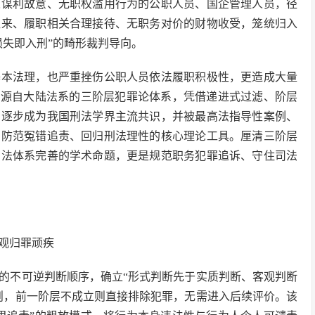
人谋利故意、无职权滥用行为的公职人员、国企管理人员，径
往来、履职相关合理接待、无职务对价的财物收受，笼统归入
损失即入刑”的畸形裁判导向。
基本法理，也严重挫伤公职人员依法履职积极性，更造成大量
。源自大陆法系的三阶层犯罪论体系，凭借递进式过滤、阶层
，逐步成为我国刑法学界主流共识，并被最高法指导性案例、
、防范冤错追责、回归刑法理性的核心理论工具。厘清三阶层
刑法体系完善的学术命题，更是规范职务犯罪追诉、守住司法
观归罪顽疾
的不可逆判断顺序，确立“形式判断先于实质判断、客观判断
则，前一阶层不成立则直接排除犯罪，无需进入后续评价。该