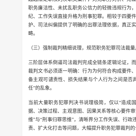
职务廉洁性、未扰乱职务公信力的轻微违规行为
纪、工作失误直接升格为刑事犯罪。相较于四要
护、司法纠偏提供了明确的出罪法理依据，真正
畴。
（三）强制裁判精细说理，规范职务犯罪司法裁量
三阶层体系倒逼司法裁判完成全链条逻辑论证，
裁判文书必须逐一明确：行为为何符合构成要件
备主观可谴责性、损失结果与个人行为之间是否
任”的乱象。
当前大量职务犯罪判决书说理极简，仅以“造成
据、决策过程、主观意图、因果关系等核心要件审
维”与“刑事归罪思维”，清晰界分工作失误、行
责、扩大化打击等问题，大幅提升职务犯罪裁判的