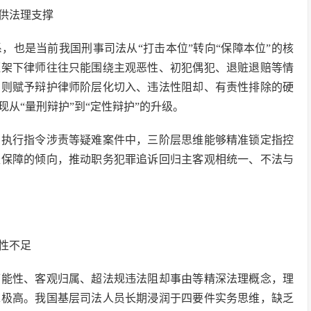
供法理支撑
，也是当前我国刑事司法从“打击本位”转向“保障本位”的核
框架下律师往往只能围绕主观恶性、初犯偶犯、退赃退赔等情
系则赋予辩护律师阶层化切入、违法性阻却、有责性排除的硬
从“量刑辩护”到“定性辩护”的升级。
员执行指令涉责等疑难案件中，三阶层思维能够精准锁定指控
轻保障的倾向，推动职务犯罪追诉回归主客观相统一、不法与
性不足
可能性、客观归属、超法规违法阻却事由等精深法理概念，理
求极高。我国基层司法人员长期浸润于四要件实务思维，缺乏