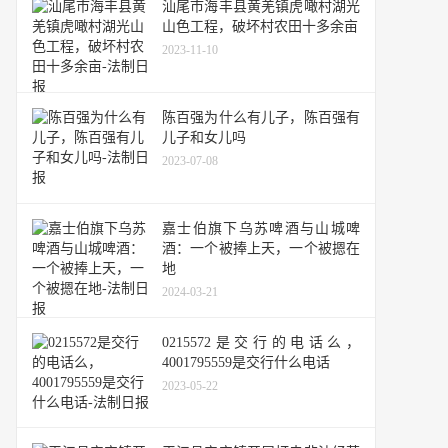
汕尾市海丰县黄羌镇虎噉村湖光
山色工程，破坏村农田十多余亩
2023-11-10
陈百强为什么有儿子，陈百强有
儿子和女儿吗
2023-07-08
嘉士伯旗下乌苏啤酒与山城啤
酒：一个被捧上天，一个被摁在
地
2024-03-21
0215572是交行的电话么，
4001795559是交行什么电话
2023-05-22