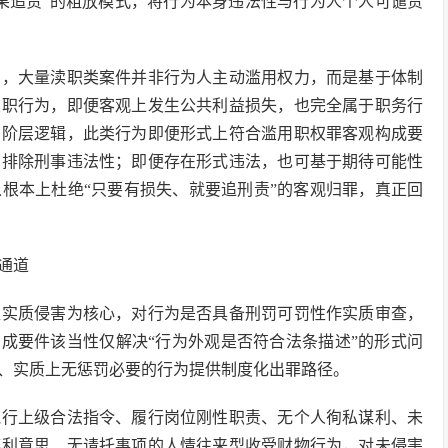
果追责”的粗放模式，将行为本身违法性与行为人个人可谴责
中，大量渎职类案件并非行为人主动滥用权力，而是基于体制
履职行为，即便客观上发生公共利益损失，也完全属于职务行
三阶层逻辑，此类行为即便形式上符合滥用职权罪客观构成要
，排除刑事违法性；即便存在形式违法，也可基于期待可能性
根本上杜绝“只要有损失、就要追刑责”的客观归罪，真正回
通道
益实质侵害为核心，对行为是否具备刑罚可罚性作实质审查，
构成要件该当性仅解决“行为外观是否符合法条描述”的形式问
、实质上无惩罚必要的行为提供制度化出罪路径。
执行上级合法指令、履行岗位刚性职责、无个人徇私谋利、未
谋利意思、无请托事项的人情往来型收受财物行为，对未侵害