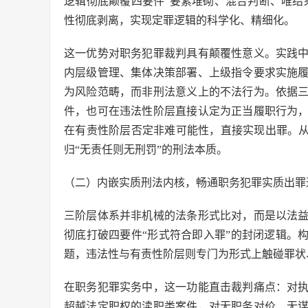
逻辑彻底颠覆四要件“要素堆砌、混合判断、唯结
性彻底剥离，实现定罪逻辑的科学化、精细化。
这一优势对职务犯罪裁判具有颠覆性意义。实践
内层级管理、集体决策部署、上级指令要求实施
为风险范畴，而非刑法意义上的不法行为。依据
件，也可在违法性阶层直接认定为正当履职行为
在有责性阶层否定非难可能性，直接实现出罪。从
归“无责任则无刑罚”的刑法本质。
（二）内嵌实质刑法内核，畅通职务犯罪实质出罪
三阶层体系并非机械的法条形式比对，而是以法
彻底打破四要件“形式符合即入罪”的封闭逻辑。
题，违法性与有责性阶层则专门为形式上触碰罪状
在职务犯罪实务中，这一功能直击裁判痛点：对
超越法定职权的渎职类案件，对无职务对价、无