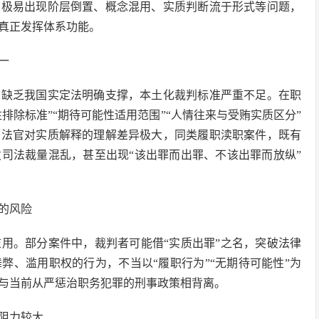
，极易出现阶层倒置、概念混用、实质判断流于形式等问题，
真正发挥体系功能。
一
则缺乏我国实定法明确支撑，本土化裁判标准严重不足。在职
排除标准”“期待可能性适用范围”“人情往来与受贿实质区分”
同法官对实质解释的理解差异极大，同类履职渎职案件，既有
司法裁量混乱，甚至出现“该出罪而出罪、不该出罪而放纵”
的风险
用。部分案件中，裁判者可能借“实质出罪”之名，突破法律
弊、滥用职权的行为，不当以“履职行为”“无期待可能性”为
与当前从严惩治职务犯罪的刑事政策相背离。
阻力较大