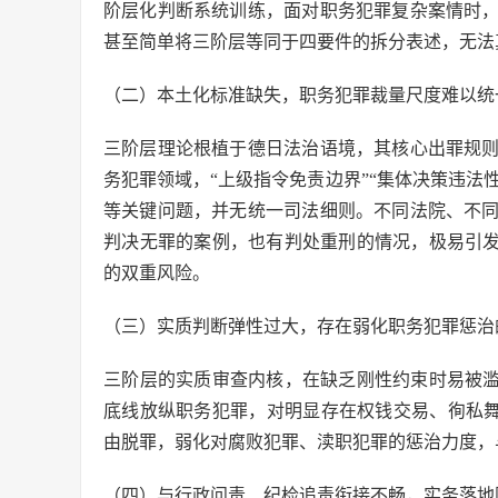
阶层化判断系统训练，面对职务犯罪复杂案情时
甚至简单将三阶层等同于四要件的拆分表述，无法
（二）本土化标准缺失，职务犯罪裁量尺度难以统
三阶层理论根植于德日法治语境，其核心出罪规
务犯罪领域，“上级指令免责边界”“集体决策违法性
等关键问题，并无统一司法细则。不同法院、不
判决无罪的案例，也有判处重刑的情况，极易引发
的双重风险。
（三）实质判断弹性过大，存在弱化职务犯罪惩治
三阶层的实质审查内核，在缺乏刚性约束时易被滥
底线放纵职务犯罪，对明显存在权钱交易、徇私舞
由脱罪，弱化对腐败犯罪、渎职犯罪的惩治力度，
（四）与行政问责、纪检追责衔接不畅，实务落地