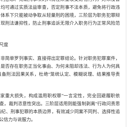
，均可通过实质法益审查，否定刑事不法本质，避免将行政违
件体系下只能被动争取从轻量刑的困境，三阶层为职务犯罪辩
实现刑法谦抑性，防止刑事追诉无限介入职务行为正常风险范
尺度
而非简单罗列事实、直接得出定罪结论。针对职务犯罪案件，
、是否存在职务正当化事由、为何未阻却违法、行为人为何具
具备刑法因果关系，杜绝“笼统认定、模糊说理、结果推导责
国家重大损失，构成滥用职权罪”一言定性，完全回避履职依
查，裁判恣意性突出。三阶层适用则能强制剥离“行政问责思
政违纪、刑事犯罪的本质边界，有效减少同案不同判、选择性追
公信力与说服力。