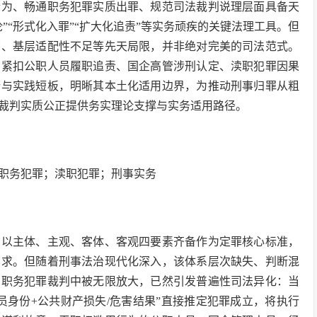
行为、畅通职务犯罪实质出罪、规范司法裁判说理层面具备天
”“形式化入罪”“扩大化追责”等实务顽疾的关键法理工具。但
糊、基层适配性不足等先天局限，并非绝对完美的司法范式。
，紧扣公职人员履职追责、国企高管涉刑认定、渎职犯罪因果
势与实践短板，明晰其本土化适用边界，为推动刑事归罪从粗
裁判实质公正提供务实理论支撑与实务适用路径。
职务犯罪；渎职犯罪；刑事实务
，以主体、主观、客体、客观四要素齐备作为定罪核心标准，
需求。但随着刑事法治现代化深入，该体系层次缺失、判断混
在职务犯罪裁判中被无限放大，已然引发普遍性司法异化：当
员身份+公共财产损失/危害结果”直接推定犯罪成立，将执行