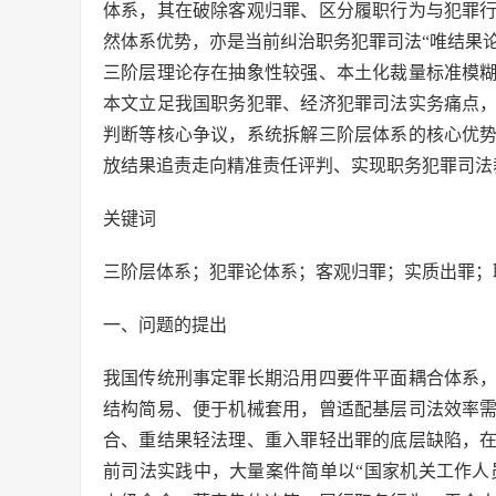
体系，其在破除客观归罪、区分履职行为与犯罪
然体系优势，亦是当前纠治职务犯罪司法“唯结果论
三阶层理论存在抽象性较强、本土化裁量标准模
本文立足我国职务犯罪、经济犯罪司法实务痛点
判断等核心争议，系统拆解三阶层体系的核心优
放结果追责走向精准责任评判、实现职务犯罪司法
关键词
三阶层体系；犯罪论体系；客观归罪；实质出罪；
一、问题的提出
我国传统刑事定罪长期沿用四要件平面耦合体系
结构简易、便于机械套用，曾适配基层司法效率
合、重结果轻法理、重入罪轻出罪的底层缺陷，
前司法实践中，大量案件简单以“国家机关工作人